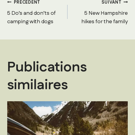
Navigation
PRÉCÉDENT
SUIVANT
5 Do’s and don’ts of
5 New Hampshire
de
camping with dogs
hikes for the family
l’article
Publications
similaires